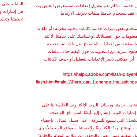
النشاط على خد
 خدمتنا. ما لم تقم بتعديل إعدادات المستعرض الخاص بك
هي إشارات وع
فقد تستخدم خدمتنا ملفات تعريف الارتباط.
خدمتنا وتحليلها. قد تشمل التقنيات التي نستخدمها ما يلي:
تخدم بعض ميزات خدمتنا كائنات محلية مخزنة (أو ملفات
 لجمع وتخزين معلومات حول تفضيلاتك أو نشاطك على خدمتنا. لا تتم
بواسطة نفس إعدادات المتصفح مثل تلك المستخدمة
متصفح. لمزيد من المعلومات حول كيفية حذف ملفات
Fl ، يرجى قراءة "أين يمكنني تغيير الإعدادات لتعطيل أو حذف الكائنات
https://helpx.adobe.com/flash-player/
flash.html#main_Where_can_I_change_the_settings_
 من خدمتنا ورسائل البريد الإلكتروني الخاصة بنا على
ملفات إلكترونية صغيرة تُعرف باسم إشارات الويب (يشار إليها أيضًا باسم gifs الواضحة
ل وصور gif أحادية البكسل) التي تسمح للشركة ، على سبيل المثال ، بإحصاء
أو فتح بريدًا إلكترونيًا ولإحصائيات مواقع الويب الأخرى
ل شعبية قسم معين والتحقق من سلامة النظام والخادم).